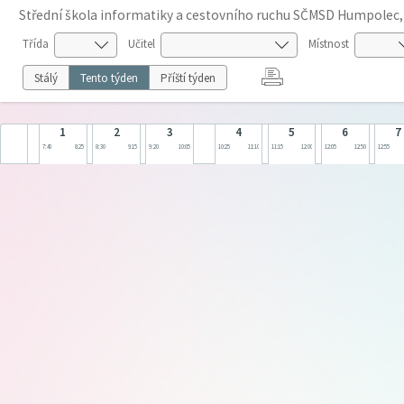
Střední škola informatiky a cestovního ruchu SČMSD Humpolec, s
Třída
Učitel
Místnost
Stálý
Tento týden
Příští týden
1
2
3
4
5
6
7
7:40
8:25
8:30
9:15
9:20
10:05
10:25
11:10
11:15
12:00
12:05
12:50
12:55