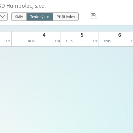
D Humpolec, s.r.o.
Stálý
Tento týden
Příští týden
4
5
6
10:05
10:25
11:10
11:15
12:00
12:05
12