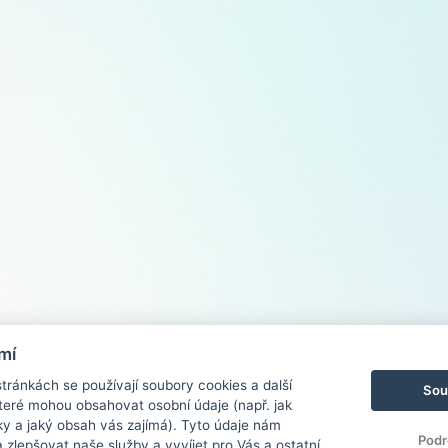
mí
ránkách se používají soubory cookies a další
Sou
 které mohou obsahovat osobní údaje (např. jak
ky a jaký obsah vás zajímá). Tyto údaje nám
Podr
zlepšovat naše služby a vyvíjet pro Vás a ostatní