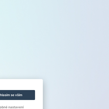
hlasím se vším
obné nastavení