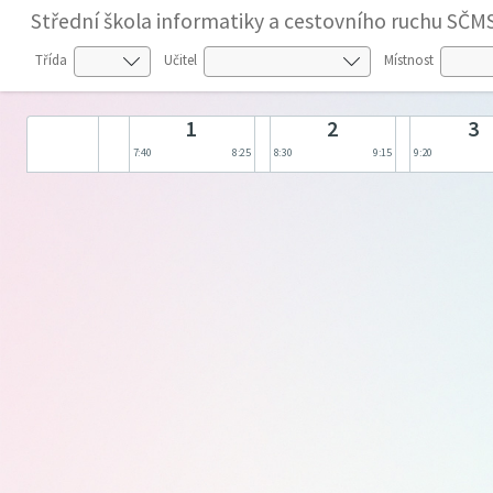
Střední škola informatiky a cestovního ruchu SČMS
Třída
Učitel
Místnost
1
2
3
7:40
8:25
8:30
9:15
9:20