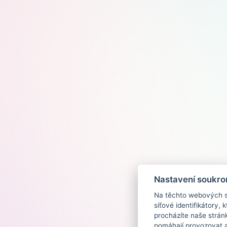
Nastavení soukro
Na těchto webových st
síťové identifikátory,
procházíte naše strán
pomáhají provozovat a 