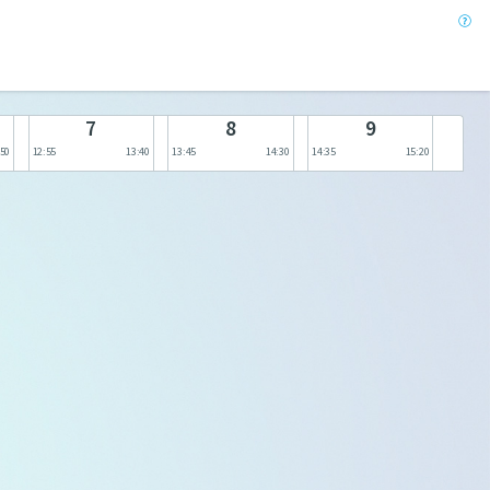
7
8
9
:50
12:55
13:40
13:45
14:30
14:35
15:20