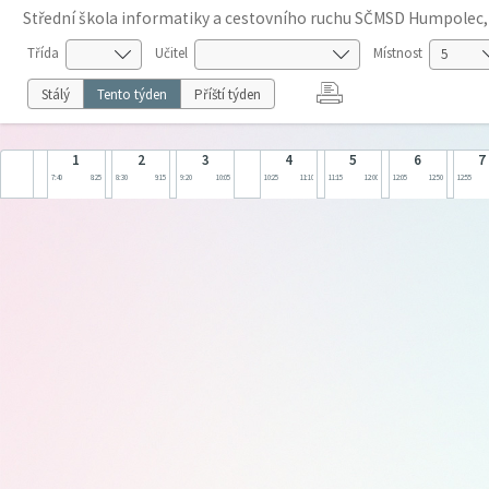
Střední škola informatiky a cestovního ruchu SČMSD Humpolec, s
Třída
Učitel
Místnost
Stálý
Tento týden
Příští týden
1
2
3
4
5
6
7
7:40
8:25
8:30
9:15
9:20
10:05
10:25
11:10
11:15
12:00
12:05
12:50
12:55