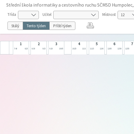
Střední škola informatiky a cestovního ruchu SČMSD Humpolec, s
Třída
Učitel
Místnost
Stálý
Tento týden
Příští týden
1
2
3
4
5
6
7
7:40
8:25
8:30
9:15
9:20
10:05
10:25
11:10
11:15
12:00
12:05
12:50
12:55