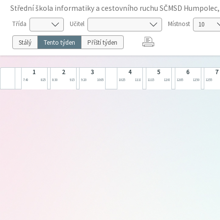
Střední škola informatiky a cestovního ruchu SČMSD Humpolec, s
Třída
Učitel
Místnost
Stálý
Tento týden
Příští týden
1
2
3
4
5
6
7
7:40
8:25
8:30
9:15
9:20
10:05
10:25
11:10
11:15
12:00
12:05
12:50
12:55